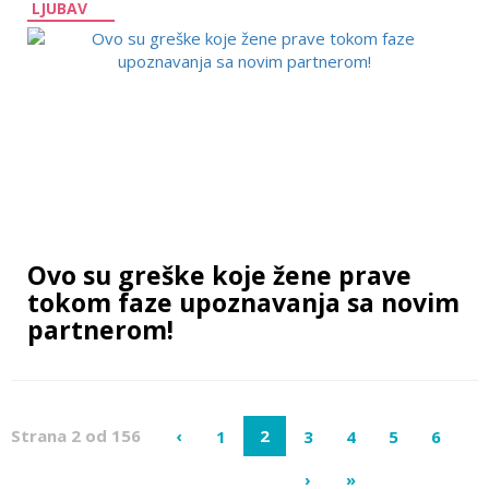
LJUBAV
Ovo su greške koje žene prave
tokom faze upoznavanja sa novim
partnerom!
Strana 2 od 156
‹
2
1
3
4
5
6
›
»