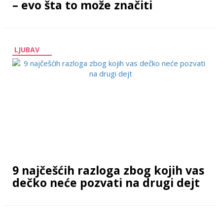
– evo šta to može značiti
LJUBAV
9 najčešćih razloga zbog kojih vas
dečko neće pozvati na drugi dejt