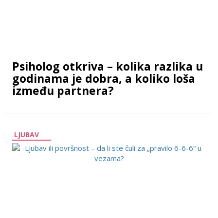
Psiholog otkriva – kolika razlika u
godinama je dobra, a koliko loša
između partnera?
LJUBAV