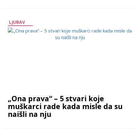
LJUBAV
„Ona prava“ – 5 stvari koje
muškarci rade kada misle da su
naišli na nju