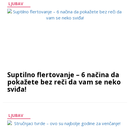
LJUBAV
Suptilno flertovanje – 6 načina da
pokažete bez reči da vam se neko
sviđa!
LJUBAV