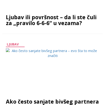
Ljubav ili površnost – da li ste čuli
za „pravilo 6-6-6“ u vezama?
LJUBAV
Ako često sanjate bivšeg partnera