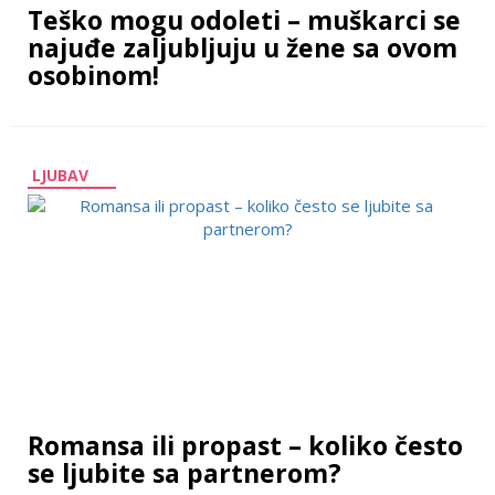
Teško mogu odoleti – muškarci se
najuđe zaljubljuju u žene sa ovom
osobinom!
LJUBAV
Romansa ili propast – koliko često
se ljubite sa partnerom?