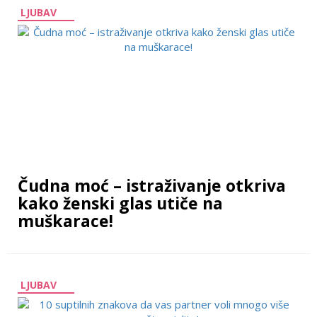
LJUBAV
Čudna moć – istraživanje otkriva
kako ženski glas utiče na
muškarace!
LJUBAV