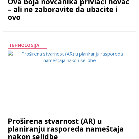
Ova boja novčanika privlači novac
– ali ne zaboravite da ubacite i
ovo
TEHNOLOGIJA
Proširena stvarnost (AR) u
planiranju rasporeda nameštaja
nakon selidbe