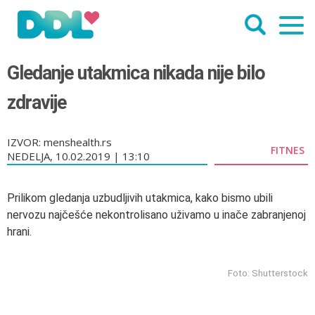
Gledanje utakmica nikada nije bilo
zdravije
IZVOR: menshealth.rs
FITNES
NEDELJA, 10.02.2019 | 13:10
Prilikom gledanja uzbudljivih utakmica, kako bismo ubili
nervozu najčešće nekontrolisano uživamo u inače zabranjenoj
hrani.
Foto: Shutterstock