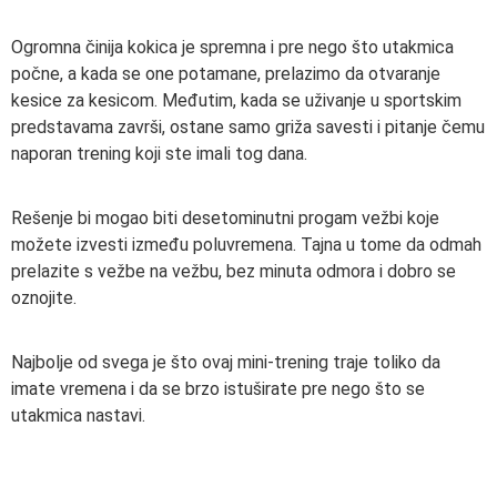
Ogromna činija kokica je spremna i pre nego što utakmica
počne, a kada se one potamane, prelazimo da otvaranje
kesice za kesicom. Međutim, kada se uživanje u sportskim
predstavama završi, ostane samo griža savesti i pitanje čemu
naporan trening koji ste imali tog dana.
Rešenje bi mogao biti desetominutni progam vežbi koje
možete izvesti između poluvremena. Tajna u tome da odmah
prelazite s vežbe na vežbu, bez minuta odmora i dobro se
oznojite.
Najbolje od svega je što ovaj mini-trening traje toliko da
imate vremena i da se brzo istuširate pre nego što se
utakmica nastavi.