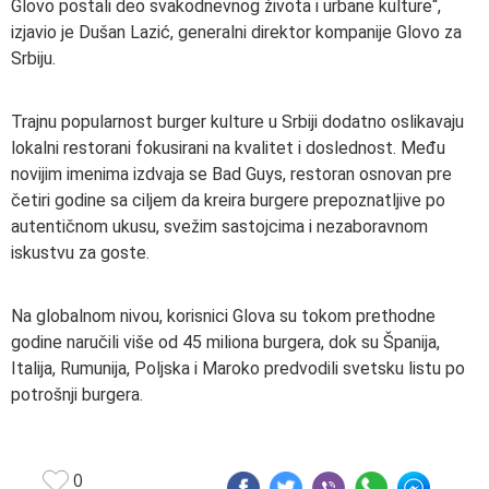
Glovo postali deo svakodnevnog života i urbane kulture“,
izjavio je Dušan Lazić, generalni direktor kompanije Glovo za
Srbiju.
Trajnu popularnost burger kulture u Srbiji dodatno oslikavaju
lokalni restorani fokusirani na kvalitet i doslednost. Među
novijim imenima izdvaja se Bad Guys, restoran osnovan pre
četiri godine sa ciljem da kreira burgere prepoznatljive po
autentičnom ukusu, svežim sastojcima i nezaboravnom
iskustvu za goste.
Na globalnom nivou, korisnici Glova su tokom prethodne
godine naručili više od 45 miliona burgera, dok su Španija,
Italija, Rumunija, Poljska i Maroko predvodili svetsku listu po
potrošnji burgera.
0