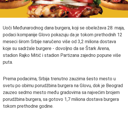
Uoči Međunarodnog dana burgera, koji se obeležava 28. maja,
podaci kompanije Glovo pokazuju da je tokom prethodnih 12
meseci širom Srbije naručeno više od 3,2 miliona dostava
koje su sadržale burgere - dovoljno da se Štark Arena,
stadion Rajko Mitić i stadion Partizana zajedno popune više
puta.
Prema podacima, Srbija trenutno zauzima šesto mesto u
svetu po obimu porudžbina burgera na Glovu, dok je Beograd
zauzeo sedmo mesto među gradovima sa najvećim brojem
porudžbina burgera, sa gotovo 1,7 miliona dostava burgera
tokom prethodne godine.