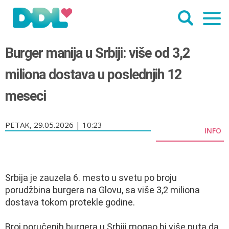
Burger manija u Srbiji: više od 3,2
miliona dostava u poslednjih 12
meseci
PETAK, 29.05.2026 | 10:23
INFO
Srbija je zauzela 6. mesto u svetu po broju
porudžbina burgera na Glovu, sa više 3,2 miliona
dostava tokom protekle godine.
Broj poručenih burgera u Srbiji mogao bi više puta da