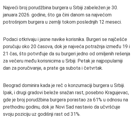
Najveći broj porudžbina burgera u Srbiji zabeležen je 30.
januara 2026. godine, što ga čini danom sa najvećom
potrošnjom burgera u zemlji tokom poslednjih 12 meseci.
Podaci otkrivaju i jasne navike korisnika. Burgeri se najčešće
poručuju oko 20 časova, dok je najveća potražnja između 19 i
21 čas, što potvrđuje da su burgeri jedno od omiljenih rešenja
za večeru među korisnicima u Srbiji. Petak je najpopularniji
dan za poručivanje, a prate ga subota i četvrtak.
Beograd dominira kada je reč o konzumaciji burgera u Srbiji.
Ipak, i drugi gradovi beleže snažan rast, posebno Kragujevac,
gde je broj porudžbina burgera porastao za 61% u odnosu na
prethodnu godinu, dok je Novi Sad nastavio da učvršćuje
svoju poziciju uz godišnji rast od 31%.