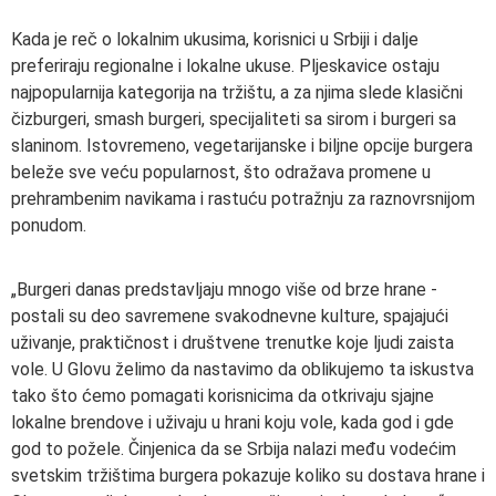
Kada je reč o lokalnim ukusima, korisnici u Srbiji i dalje
preferiraju regionalne i lokalne ukuse. Pljeskavice ostaju
najpopularnija kategorija na tržištu, a za njima slede klasični
čizburgeri, smash burgeri, specijaliteti sa sirom i burgeri sa
slaninom. Istovremeno, vegetarijanske i biljne opcije burgera
beleže sve veću popularnost, što odražava promene u
prehrambenim navikama i rastuću potražnju za raznovrsnijom
ponudom.
„Burgeri danas predstavljaju mnogo više od brze hrane -
postali su deo savremene svakodnevne kulture, spajajući
uživanje, praktičnost i društvene trenutke koje ljudi zaista
vole. U Glovu želimo da nastavimo da oblikujemo ta iskustva
tako što ćemo pomagati korisnicima da otkrivaju sjajne
lokalne brendove i uživaju u hrani koju vole, kada god i gde
god to požele. Činjenica da se Srbija nalazi među vodećim
svetskim tržištima burgera pokazuje koliko su dostava hrane i