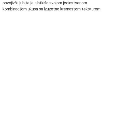
osvojivši ljubitelje slatkiša svojom jedinstvenom
kombinacijom ukusa sa izuzetno kremastom teksturom.