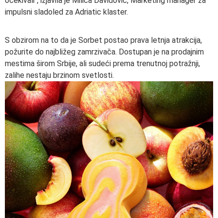
očekivali“, izjavila je Milica Davidović, Marketing manager za
impulsni sladoled za Adriatic klaster.
S obzirom na to da je Sorbet postao prava letnja atrakcija,
požurite do najbližeg zamrzivača. Dostupan je na prodajnim
mestima širom Srbije, ali sudeći prema trenutnoj potražnji,
zalihe nestaju brzinom svetlosti.