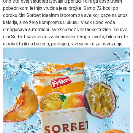
Ono što ovaj sladoled izdvaja u ponudi i čini ga apsolutnim
pobednikom letnjih vrućina jesu brojke. Samo 72 kcal po
obroku čini Sorbet idealnim izborom za sve koji paze na unos
kalorija, a ne žele kompromis u ukusu. Visok udeo voća
omogućava autentičnu svežinu bez veštačke težine. To sve
čini Sorbet savršenim za dinamičan tempo života, bilo da ste
u pokretu ili na bazenu, postaje pravi sinonim za osveženje.