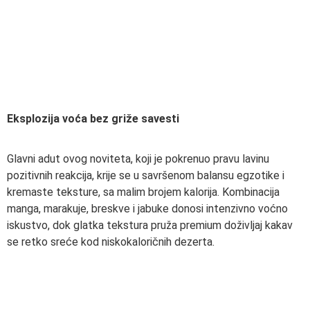
Eksplozija voća bez griže savesti
Glavni adut ovog noviteta, koji je pokrenuo pravu lavinu
pozitivnih reakcija, krije se u savršenom balansu egzotike i
kremaste teksture, sa malim brojem kalorija. Kombinacija
manga, marakuje, breskve i jabuke donosi intenzivno voćno
iskustvo, dok glatka tekstura pruža premium doživljaj kakav
se retko sreće kod niskokaloričnih dezerta.