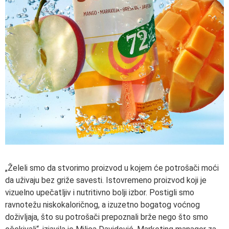
„Želeli smo da stvorimo proizvod u kojem će potrošači moći
da uživaju bez griže savesti. Istovremeno proizvod koji je
vizuelno upečatljiv i nutritivno bolji izbor. Postigli smo
ravnotežu niskokaloričnog, a izuzetno bogatog voćnog
doživljaja, što su potrošači prepoznali brže nego što smo