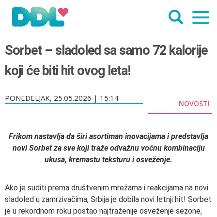
Sorbet – sladoled sa samo 72 kalorije
koji će biti hit ovog leta!
PONEDELJAK, 25.05.2026 | 15:14
NOVOSTI
Frikom nastavlja da širi asortiman inovacijama i predstavlja
novi Sorbet za sve koji traže odvažnu voćnu kombinaciju
ukusa, kremastu teksturu i osveženje.
Ako je suditi prema društvenim mrežama i reakcijama na novi
sladoled u zamrzivačima, Srbija je dobila novi letnji hit! Sorbet
je u rekordnom roku postao najtraženije osveženje sezone,