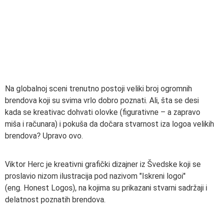
Na globalnoj sceni trenutno postoji veliki broj ogromnih
brendova koji su svima vrlo dobro poznati. Ali, šta se desi
kada se kreativac dohvati olovke (figurativne – a zapravo
miša i računara) i pokuša da dočara stvarnost iza logoa velikih
brendova? Upravo ovo.
Viktor Herc je kreativni grafički dizajner iz Švedske koji se
proslavio nizom ilustracija pod nazivom "Iskreni logoi"
(eng. Honest Logos), na kojima su prikazani stvarni sadržaji i
delatnost poznatih brendova.