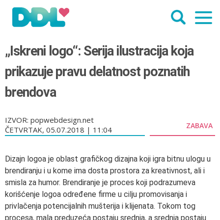
„Iskreni logo“: Serija ilustracija koja
prikazuje pravu delatnost poznatih
brendova
IZVOR: popwebdesign.net
ZABAVA
ČETVRTAK, 05.07.2018 | 11:04
Dizajn logoa je oblast grafičkog dizajna koji igra bitnu ulogu u
brendiranju i u kome ima dosta prostora za kreativnost, ali i
smisla za humor. Brendiranje je proces koji podrazumeva
korišćenje logoa određene firme u cilju promovisanja i
privlačenja potencijalnih mušterija i klijenata. Tokom tog
procesa, mala preduzeća postaju srednja, a srednja postaju