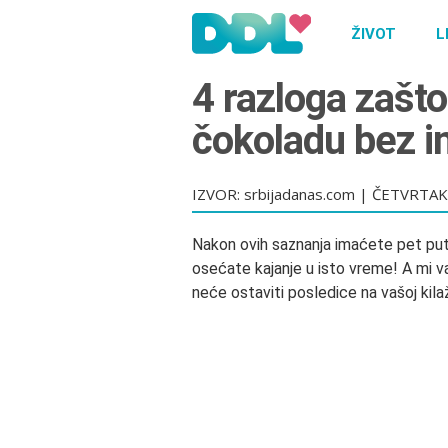
ŽIVOT
L
4 razloga zašto
čokoladu bez i
IZVOR: srbijadanas.com
|
ČETVRTAK,
Nakon ovih saznanja imaćete pet puta
osećate kajanje u isto vreme! A mi 
neće ostaviti posledice na vašoj kilaž