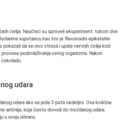
ih ćelija. Naučnici su sproveli eksperiment: tokom dve
lodarima supstancu kao što je flavonoidni epikatehin
su pokazali da se nivo stresa i upale nervnih ćelija kod
alo procese podmlađivanja celog organizma. Nakon
i čokoladu.
anog udara
anog udara ako se jede 3 puta nedeljno. Ova količina
ne aritmije, koja često dovodi do moždanog udara.
ju u svoju ishranu.