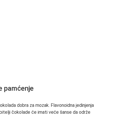
je pamćenje
e čokolada dobra za mozak. Flavonoidna jedinjenja
bitelji čokolade će imati veće šanse da održe