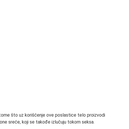
tome što uz korišćenje ove poslastice telo proizvodi
ne sreće, koji se takođe izlučuju tokom seksa.