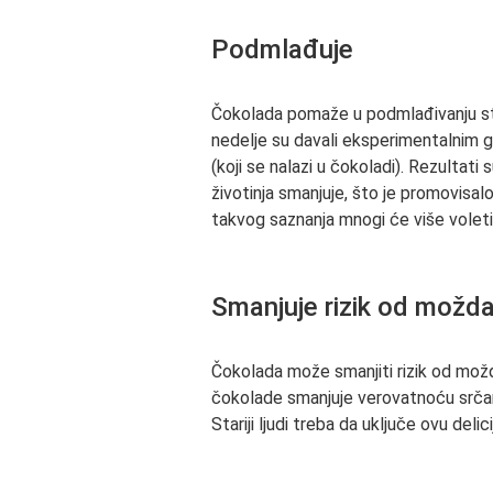
Podmlađuje
Čokolada pomaže u podmlađivanju star
nedelje su davali eksperimentalnim g
(koji se nalazi u čokoladi). Rezultati 
životinja smanjuje, što je promovis
takvog saznanja mnogi će više volet
Smanjuje rizik od možd
Čokolada može smanjiti rizik od možd
čokolade smanjuje verovatnoću srča
Stariji ljudi treba da uključe ovu delici