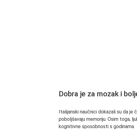
Dobra je za mozak i bol
Italijanski naučnici dokazali su da j
poboljšavaju memoriju. Osim toga, lju
kognitivne sposobnosti s godinama.