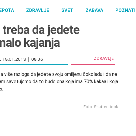
EPOTA
ZDRAVLJE
SVET
ZABAVA
POZNATI
 treba da jedete
malo kajanja
ZDRAVLJE
 18.01.2018 | 08:36
 više razloga da jedete svoju omiljenu čokoladu i da ne
vam savetujemo da to bude ona koja ima 70% kakaa i koja
i.
Foto: Shutterstock