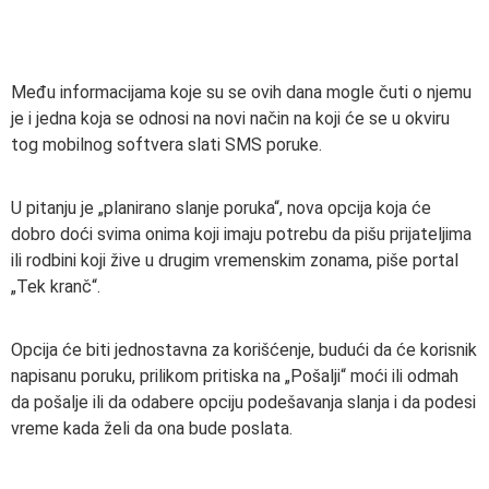
Među informacijama koje su se ovih dana mogle čuti o njemu
je i jedna koja se odnosi na novi način na koji će se u okviru
tog mobilnog softvera slati SMS poruke.
U pitanju je „planirano slanje poruka“, nova opcija koja će
dobro doći svima onima koji imaju potrebu da pišu prijateljima
ili rodbini koji žive u drugim vremenskim zonama, piše portal
„Tek kranč“.
Opcija će biti jednostavna za korišćenje, budući da će korisnik
napisanu poruku, prilikom pritiska na „Pošalji“ moći ili odmah
da pošalje ili da odabere opciju podešavanja slanja i da podesi
vreme kada želi da ona bude poslata.