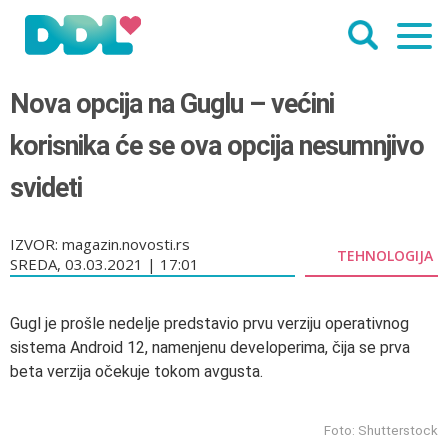
Nova opcija na Guglu – većini
korisnika će se ova opcija nesumnjivo
svideti
IZVOR: magazin.novosti.rs
TEHNOLOGIJA
SREDA, 03.03.2021 | 17:01
Gugl je prošle nedelje predstavio prvu verziju operativnog
sistema Android 12, namenjenu developerima, čija se prva
beta verzija očekuje tokom avgusta.
Foto: Shutterstock