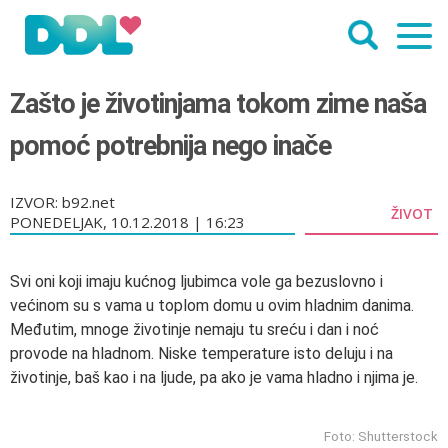
Zašto je životinjama tokom zime naša
pomoć potrebnija nego inače
IZVOR: b92.net
ŽIVOT
PONEDELJAK, 10.12.2018 | 16:23
Svi oni koji imaju kućnog ljubimca vole ga bezuslovno i
većinom su s vama u toplom domu u ovim hladnim danima.
Međutim, mnoge životinje nemaju tu sreću i dan i noć
provode na hladnom. Niske temperature isto deluju i na
životinje, baš kao i na ljude, pa ako je vama hladno i njima je.
Foto: Shutterstock