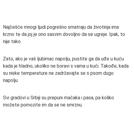
Najčešće mnogi ljudi pogrešno smatraju da životinja ima
krzno te da joj je ono sasvim dovoljno da se ugreje. Ipak, to
nije tako.
Zato, ako je vaš ljubimac napolju, pustite ga da uđe u kuću
kada je hladno, ukoliko ne boravi s vama u kući. Takođe, kada
su niske temperature ne zadržavajte se s psom dugo
napolju.
Svi gradovi u Srbiji su prepuni mačaka i pasa, pa koliko
možete pomozite im da se ne smrznu.