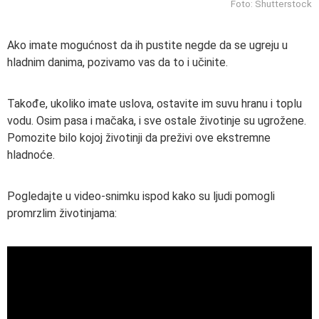
Foto: Shutterstock
Ako imate mogućnost da ih pustite negde da se ugreju u
hladnim danima, pozivamo vas da to i učinite.
Takođe, ukoliko imate uslova, ostavite im suvu hranu i toplu
vodu. Osim pasa i mačaka, i sve ostale životinje su ugrožene.
Pomozite bilo kojoj životinji da preživi ove ekstremne
hladnoće.
Pogledajte u video-snimku ispod kako su ljudi pomogli
promrzlim životinjama: