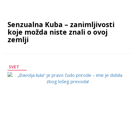
Senzualna Kuba – zanimljivosti
koje možda niste znali o ovoj
zemlji
SVET