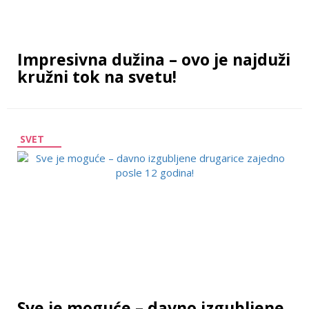
Impresivna dužina – ovo je najduži
kružni tok na svetu!
SVET
Sve je moguće – davno izgubljene