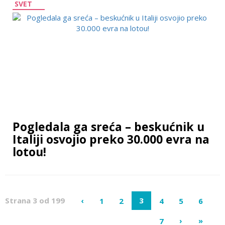
SVET
Pogledala ga sreća – beskućnik u
Italiji osvojio preko 30.000 evra na
lotou!
Strana 3 od 199
‹
3
1
2
4
5
6
›
»
7