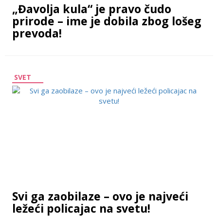
„Đavolja kula“ je pravo čudo
prirode – ime je dobila zbog lošeg
prevoda!
SVET
Svi ga zaobilaze – ovo je najveći
ležeći policajac na svetu!