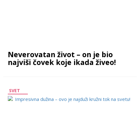
Neverovatan život – on je bio
najviši čovek koje ikada živeo!
SVET