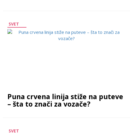
SVET
Puna crvena linija stiže na puteve
– šta to znači za vozače?
SVET