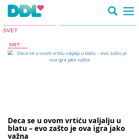
SVET
SVET
Deca se u ovom vrtiću valjalju u
blatu – evo zašto je ova igra jako
važna